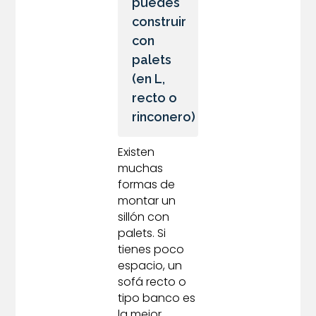
puedes
construir
con
palets
(en L,
recto o
rinconero)
Existen
muchas
formas de
montar un
sillón con
palets. Si
tienes poco
espacio, un
sofá recto o
tipo banco es
la mejor